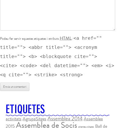
HTML
<a href=""
Podeu fer servir aquestes etiquetes i atributs
:
title=""> <abbr title=""> <acronym
title=""> <b> <blockquote cite="">
<cite> <code> <del datetime=""> <em> <i>
<q cite=""> <strike> <strong>
ETIQUETES
Assemblea 2014
activitats
AgrupaSitges
Assemblea
Assemblea de Socis
2015
Ball de
ateneu sitges