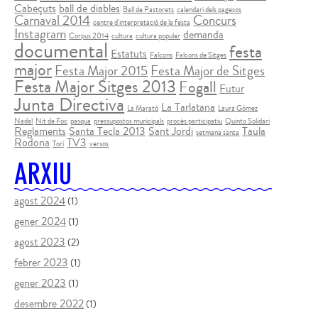
Cabeçuts
ball de diables
Ball de Pastorets
calendari dels pagesos
Carnaval 2014
Concurs
centre d'interpretació de la festa
Instagram
demanda
Corpus 2014
cultura
cultura popular
documental
festa
Estatuts
Falcons
Falcons de Sitges
major
Festa Major 2015
Festa Major de Sitges
Festa Major Sitges 2013
Fogall
Futur
Junta Directiva
La Tarlatana
La Marató
Laura Gómez
Nadal
Nit de Foc
pasqua
pressupostos municipals
procés participatiu
Quinto Solidari
Reglaments
Santa Tecla 2013
Sant Jordi
Taula
setmana santa
Rodona
TV3
Torí
versos
ARXIU
agost 2024
(1)
gener 2024
(1)
agost 2023
(2)
febrer 2023
(1)
gener 2023
(1)
desembre 2022
(1)