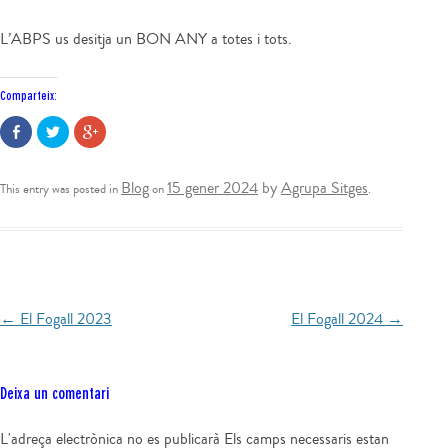
L’ABPS us desitja un BON ANY a totes i tots.
Comparteix:
C
F
F
o
e
e
m
u
u
p
c
c
Blog
15 gener 2024
by
Agrupa Sitges
This entry was posted in
on
.
a
l
l
r
i
i
t
c
c
e
p
p
i
e
e
x
r
r
a
c
c
l
o
o
←
El Fogall 2023
El Fogall 2024
→
Post navigation
F
m
m
a
p
p
c
a
a
e
r
r
b
t
t
Deixa un comentari
o
i
i
o
r
r
k
a
a
L'adreça electrònica no es publicarà
Els camps necessaris estan