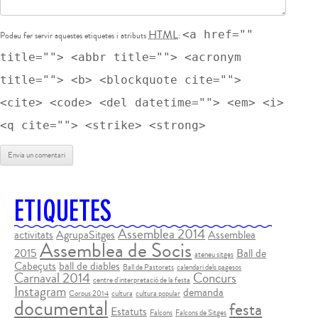
HTML
<a href=""
Podeu fer servir aquestes etiquetes i atributs
:
title=""> <abbr title=""> <acronym
title=""> <b> <blockquote cite="">
<cite> <code> <del datetime=""> <em> <i>
<q cite=""> <strike> <strong>
ETIQUETES
Assemblea 2014
activitats
AgrupaSitges
Assemblea
Assemblea de Socis
2015
Ball de
ateneu sitges
Cabeçuts
ball de diables
Ball de Pastorets
calendari dels pagesos
Carnaval 2014
Concurs
centre d'interpretació de la festa
Instagram
demanda
Corpus 2014
cultura
cultura popular
documental
festa
Estatuts
Falcons
Falcons de Sitges