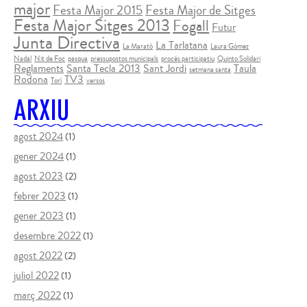
major
Festa Major 2015
Festa Major de Sitges
Festa Major Sitges 2013
Fogall
Futur
Junta Directiva
La Tarlatana
La Marató
Laura Gómez
Nadal
Nit de Foc
pasqua
pressupostos municipals
procés participatiu
Quinto Solidari
Reglaments
Santa Tecla 2013
Sant Jordi
Taula
setmana santa
Rodona
TV3
Torí
versos
ARXIU
agost 2024
(1)
gener 2024
(1)
agost 2023
(2)
febrer 2023
(1)
gener 2023
(1)
desembre 2022
(1)
agost 2022
(2)
juliol 2022
(1)
març 2022
(1)