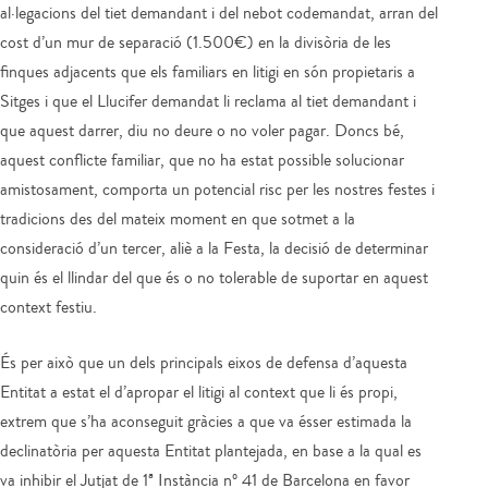
al·legacions del tiet demandant i del nebot codemandat, arran del
cost d’un mur de separació (1.500€) en la divisòria de les
finques adjacents que els familiars en litigi en són propietaris a
Sitges i que el Llucifer demandat li reclama al tiet demandant i
que aquest darrer, diu no deure o no voler pagar. Doncs bé,
aquest conflicte familiar, que no ha estat possible solucionar
amistosament, comporta un potencial risc per les nostres festes i
tradicions des del mateix moment en que sotmet a la
consideració d’un tercer, aliè a la Festa, la decisió de determinar
quin és el llindar del que és o no tolerable de suportar en aquest
context festiu.
És per això que un dels principals eixos de defensa d’aquesta
Entitat a estat el d’apropar el litigi al context que li és propi,
extrem que s’ha aconseguit gràcies a que va ésser estimada la
declinatòria per aquesta Entitat plantejada, en base a la qual es
va inhibir el Jutjat de 1ª Instància nº 41 de Barcelona en favor