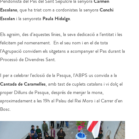
Carmen
Pendonista del Pas del Sant Sepulcre la senyora
Escolano
Conchi
, que ha triat com a cordonistes la senyora
Escolan
Paula Hidalgo
i la senyoreta
.
Els agraïm, des d’aquestes línies, la seva dedicació a l’entitat i les
felicitem pel nomenament. En el seu nom i en el de tota
l’Agrupació convidem els sitgetans a acompanyar el Pas durant la
Processó de Divendres Sant.
I per a celebrar l’eclosió de la Pasqua, l’ABPS us convida a la
Cantada de Caramelles
, amb tast de cuplets catalans i vi dolç el
proper Dilluns de Pasqua, després de menjar la mona,
aproximadament a les 19h al Palau del Rei Moro i al Carrer d’en
Bosc.