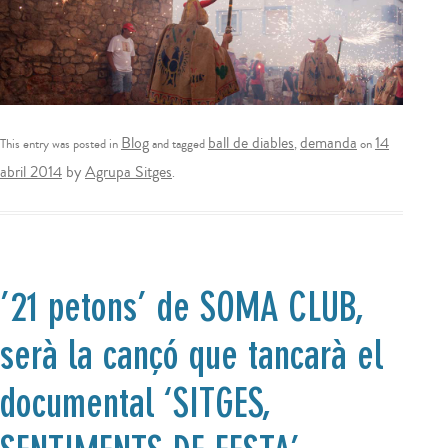
Blog
ball de diables
demanda
14
This entry was posted in
and tagged
,
on
abril 2014
by
Agrupa Sitges
.
’21 petons’ de SOMA CLUB,
serà la cançó que tancarà el
documental ‘SITGES,