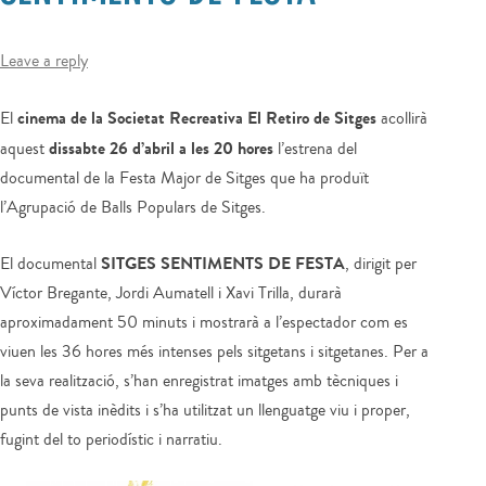
Leave a reply
cinema de la Societat Recreativa El Retiro de Sitges
El
acollirà
dissabte 26 d’abril a les 20 hores
aquest
l’estrena del
documental de la Festa Major de Sitges que ha produït
l’Agrupació de Balls Populars de Sitges.
SITGES SENTIMENTS DE FESTA
El documental
, dirigit per
Víctor Bregante, Jordi Aumatell i Xavi Trilla, durarà
aproximadament 50 minuts i mostrarà a l’espectador com es
viuen les 36 hores més intenses pels sitgetans i sitgetanes. Per a
la seva realització, s’han enregistrat imatges amb tècniques i
punts de vista inèdits i s’ha utilitzat un llenguatge viu i proper,
fugint del to periodístic i narratiu.