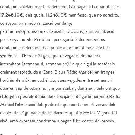
condemni solidàriament als demandats a pagar-li la quantitat de
17.248,10€,
dels quals, 11.248,10€ manifesta, que no acredita,
corresponen a indemnització per danys
patrimonials/professionals causats i 6.000€, a indemnització
per danys morals. Per últim, persegueix el demandant es
condemni als demandats a publicar, assumint-ne el cost, la
sentència a l’Eco de Sitges, quatre vegades de manera
intermitent (setmana sí, setmana no) i a que sigui la sentència
oralment reproduïda a Canal Blau i Ràdio Maricel, en franges
horàries de màxima audiència, dues vegades entre setmana i
dues en cap de setmana. I, ja per acabar, demana igualment que
el Jutjat imposi als demandats l’obligació de gestionar amb Ràdio
Maricel l’eliminació dels podcasts que contenen els versos dels
diables de l’Agrupació de les darreres quatre Festes Majors, tot
això, amb expressa condemna a pagar-li les costes del procés.