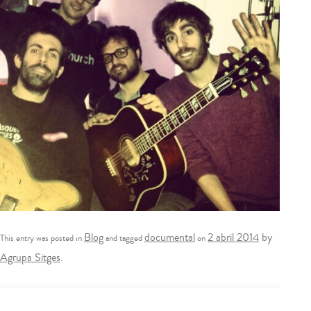
Blog
documental
2 abril 2014
by
This entry was posted in
and tagged
on
Agrupa Sitges
.