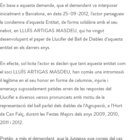
En base a aquesta demanda, que el demandant va interposar
inicialment a Barcelona, en data 25-09-2012, l’actor persegueix
la condemna d’aquesta Entitat, de forma solidària amb el seu
nebot, en LLUÍS ARTIGAS MASDEU, qui ha vingut
desenvolupant el paper de Llucifer del Ball de Diables d’aquesta
entitat en els darrers anys.
En efecte, sol·licita l’actor es declari que tant aquesta entitat com
el soci LLUÍS ARTIGAS MASDEU, han comès una intromissió
il·legítima en el seu honor en forma de calumnia, injuria i
amenaça suposadament patides arran de les respostes del
Llucifer a diversos versos pronunciats amb motiu de la
representació del ball parlat dels diables de l’Agrupació, a l’Hort
de Can Falç, durant les Festes Majors dels anys 2009, 2010,
2011 i 2012.
Pretén, a més el demandant, que la Jutgessa que coneix del cas