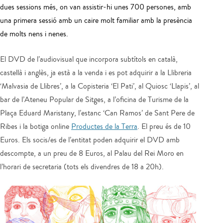
dues sessions més, on van assistir-hi unes 700 persones, amb
una primera sessió amb un caire molt familiar amb la presència
de molts nens i nenes.
El DVD de l’audiovisual que incorpora subtítols en català,
castellà i anglès, ja està a la venda i es pot adquirir a la Llibreria
‘Malvasia de Llibres’, a la Copisteria ‘El Pati’, al Quiosc ‘Llapis’, al
bar de l’Ateneu Popular de Sitges, a l’oficina de Turisme de la
Plaça Eduard Maristany, l’estanc ‘Can Ramos’ de Sant Pere de
Ribes i la botiga online
Productes de la Terra
. El preu és de 10
Euros. Els socis/es de l’entitat poden adquirir el DVD amb
descompte, a un preu de 8 Euros, al Palau del Rei Moro en
l’horari de secretaria (tots els divendres de 18 a 20h).