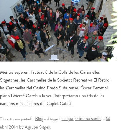
Mentre esperem l’actuació de la Colla de les Caramelles
Sitgetanes, les Caramelles de la Societat Recreativa El Retiro i
les Caramelles del Casino Prado Suburense, Òscar Ferret al
piano i Mercè Garcia a la veu, interpretaran una tria de les
cançons més cèlebres del Cuplet Català.
Blog
pasqua
setmana santa
14
This entry was posted in
and tagged
,
on
abril 2014
by
Agrupa Sitges
.