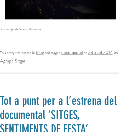
Fotografia de Vicenç Morando
Blog
documental
28 abril 2014
by
This entry was posted in
and tagged
on
Agrupa Sitges
.
Tot a punt per a l’estrena del
documental ‘SITGES,
SENTIMENTS DE FESTA’