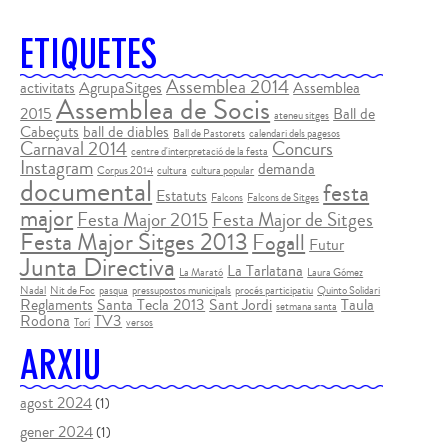
ETIQUETES
Assemblea 2014
activitats
AgrupaSitges
Assemblea
Assemblea de Socis
2015
Ball de
ateneu sitges
Cabeçuts
ball de diables
Ball de Pastorets
calendari dels pagesos
Carnaval 2014
Concurs
centre d'interpretació de la festa
Instagram
demanda
Corpus 2014
cultura
cultura popular
documental
festa
Estatuts
Falcons
Falcons de Sitges
major
Festa Major 2015
Festa Major de Sitges
Festa Major Sitges 2013
Fogall
Futur
Junta Directiva
La Tarlatana
La Marató
Laura Gómez
Nadal
Nit de Foc
pasqua
pressupostos municipals
procés participatiu
Quinto Solidari
Reglaments
Santa Tecla 2013
Sant Jordi
Taula
setmana santa
Rodona
TV3
Torí
versos
ARXIU
agost 2024
(1)
gener 2024
(1)