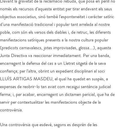
Davant la gravetat de la reclamació rebuda, que posa en perill no
només els recursos d’aquesta entitat per tirar endavant els seus
objectius associatius, sinó també l’espontaneïtat i caràcter satíric
d’una manifestació tradicional i popular tant arrelada al nostre
poble, com són els versos dels diables i, de retruc, les diferents
manifestacions satíriques presents a la nostra cultura popular
(predicots carnavalescs, jotes improvisades, glossa….), aquesta
Junta Directiva va reaccionar immediatament. Per una banda,
encarregant la defensa del cas a un Lletrat sitgetà de la seva
confiança; per l’altra, obrint un expedient disciplinari al soci
LLUÍS ARTIGAS MASDEU, el qual ha quedat en suspès, a
expenses de reobrir-lo tan aviat com recaigui sentència judicial
ferma; i, per acabar, encarregant un dictamen pericial, que ha de
servir per contextualitzar les manifestacions objecte de la
controvèrsia.
Una controvèrsia que esdevé, segons es desprèn de les