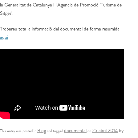
la Generalitat de Catalunya i l’Agencia de Promoció ‘Turisme de
Sitges’.
Trobareu tota la informació del documental de forma resumida
aquí
Blog
documental
25 abril 2014
by
This entry was posted in
and tagged
on