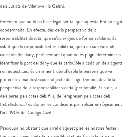
dels Jutjats de Vilanova i la Geltrú.
Entenem que no hi ha base legal per tal que aquesta Entitat sigui
condemnada. En efecte, des de la perspectiva de la
responsabilitat directa, que se’ns exigeix de forma solidària, és
sabut que la responsabilitat és solidària, quan en són varis els
causants del dany, però sempre i quan no es pugui determinar o
identificar la part del dany que és atribuïble a cada un dels agents
i en aquest cas, és clarament identificable la persona que va
proferir les manifestacions objecte del litigi. Tampoc des de la
perspectiva de la responsabilitat vicaria (per fet aliè, és a dir, la
dels pares pels actes dels fills, de l’empresari pels actes dels
treballadors…) es donen les condicions per aplicar analògicament
l’art. 1903 del Código Civil.
Preocupa no obstant que arrel d’aquest plet les nostres festes i
tradicions vegin limitada la seva llibertat per fer de la sàtira un