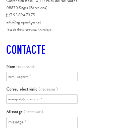
Carrer d'en Bosc, 10-12 (Palau del Rei Moro)
08870 Sitges (Barcelona)
T 93 894 73 75
info@agrupasitges.cat
Tots els drets reservats.
Anunci legal
CONTACTE
Nom
(necessari)
Correu electrònic
(necessari)
Missatge
(necessari)