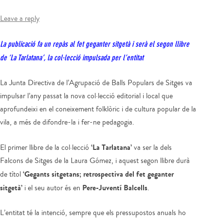
Leave a reply
La publicació fa un repàs al fet geganter sitgetà i serà el segon llibre
de ‘La Tarlatana’, la col·lecció impulsada per l’entitat
La Junta Directiva de l’Agrupació de Balls Populars de Sitges va
impulsar l’any passat la nova col·lecció editorial i local que
aprofundeixi en el coneixement folklòric i de cultura popular de la
vila, a més de difondre-la i fer-ne pedagogia.
‘La Tarlatana’
El primer llibre de la col·lecció
va ser la dels
Falcons de Sitges de la Laura Gómez, i aquest segon llibre durà
‘Gegants sitgetans; retrospectiva del fet geganter
de títol
sitgetà’
Pere-Juventí Balcells
i el seu autor és en
.
L’entitat té la intenció, sempre que els pressupostos anuals ho