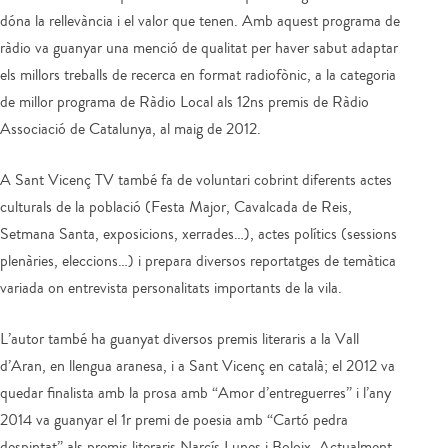
dóna la rellevància i el valor que tenen. Amb aquest programa de
ràdio va guanyar una menció de qualitat per haver sabut adaptar
els millors treballs de recerca en format radiofònic, a la categoria
de millor programa de Ràdio Local als 12ns premis de Ràdio
Associació de Catalunya, al maig de 2012.
A Sant Vicenç TV també fa de voluntari cobrint diferents actes
culturals de la població (Festa Major, Cavalcada de Reis,
Setmana Santa, exposicions, xerrades…), actes polítics (sessions
plenàries, eleccions…) i prepara diversos reportatges de temàtica
variada on entrevista personalitats importants de la vila.
L’autor també ha guanyat diversos premis literaris a la Vall
d’Aran, en llengua aranesa, i a Sant Vicenç en català; el 2012 va
quedar finalista amb la prosa amb “Amor d’entreguerres” i l’any
2014 va guanyar el 1r premi de poesia amb “Cartó pedra
despintat” als premis literaris Narcís Lunes i Boloix. Actualment