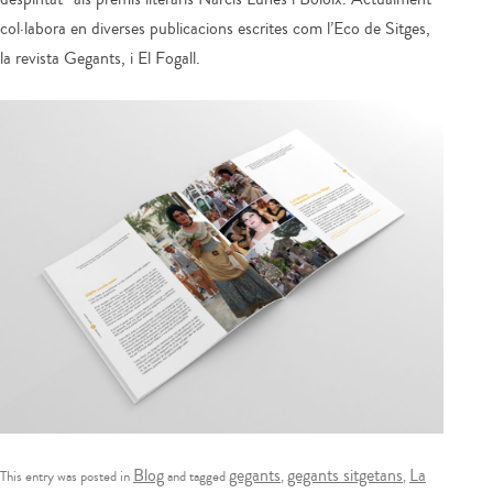
col·labora en diverses publicacions escrites com l’Eco de Sitges,
la revista Gegants, i El Fogall.
Blog
gegants
gegants sitgetans
La
This entry was posted in
and tagged
,
,