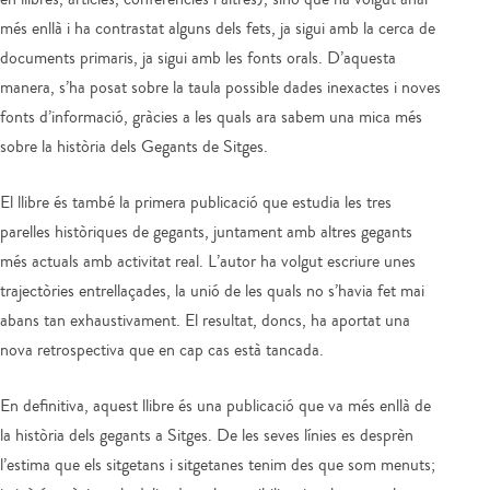
més enllà i ha contrastat alguns dels fets, ja sigui amb la cerca de
documents primaris, ja sigui amb les fonts orals. D’aquesta
manera, s’ha posat sobre la taula possible dades inexactes i noves
fonts d’informació, gràcies a les quals ara sabem una mica més
sobre la història dels Gegants de Sitges.
El llibre és també la primera publicació que estudia les tres
parelles històriques de gegants, juntament amb altres gegants
més actuals amb activitat real. L’autor ha volgut escriure unes
trajectòries entrellaçades, la unió de les quals no s’havia fet mai
abans tan exhaustivament. El resultat, doncs, ha aportat una
nova retrospectiva que en cap cas està tancada.
En definitiva, aquest llibre és una publicació que va més enllà de
la història dels gegants a Sitges. De les seves línies es desprèn
l’estima que els sitgetans i sitgetanes tenim des que som menuts;