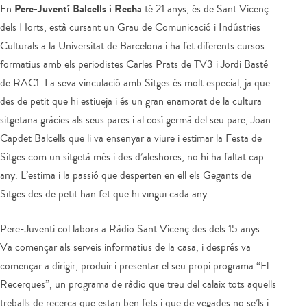
Pere-Juventí Balcells i Recha
En
té 21 anys, és de Sant Vicenç
dels Horts, està cursant un Grau de Comunicació i Indústries
Culturals a la Universitat de Barcelona i ha fet diferents cursos
formatius amb els periodistes Carles Prats de TV3 i Jordi Basté
de RAC1. La seva vinculació amb Sitges és molt especial, ja que
des de petit que hi estiueja i és un gran enamorat de la cultura
sitgetana gràcies als seus pares i al cosí germà del seu pare, Joan
Capdet Balcells que li va ensenyar a viure i estimar la Festa de
Sitges com un sitgetà més i des d’aleshores, no hi ha faltat cap
any. L’estima i la passió que desperten en ell els Gegants de
Sitges des de petit han fet que hi vingui cada any.
Pere-Juventí col·labora a Ràdio Sant Vicenç des dels 15 anys.
Va començar als serveis informatius de la casa, i després va
començar a dirigir, produir i presentar el seu propi programa “El
Recerques”, un programa de ràdio que treu del calaix tots aquells
treballs de recerca que estan ben fets i que de vegades no se’ls i