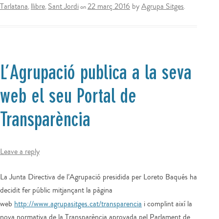
Tarlatana
llibre
Sant Jordi
22 març 2016
by
Agrupa Sitges
,
,
on
.
L’Agrupació publica a la seva
web el seu Portal de
Transparència
Leave a reply
La Junta Directiva de l’Agrupació presidida per Loreto Baqués ha
decidit fer públic mitjançant la pàgina
web
http://www.agrupasitges.cat/transparencia
i complint així la
nova normativa de la Transparència aprovada pel Parlament de