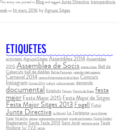
Blog
Junta Directiva
transparència
This entry was posted in
and tagged
,
,
web
14 març 2016
by
Agrupa Sitges
on
.
ETIQUETES
Assemblea 2014
activitats
AgrupaSitges
Assemblea
Assemblea de Socis
2015
Ball de
ateneu sitges
Cabeçuts
ball de diables
Ball de Pastorets
calendari dels pagesos
Carnaval 2014
Concurs
centre d'interpretació de la festa
Instagram
demanda
Corpus 2014
cultura
cultura popular
documental
festa
Estatuts
Falcons
Falcons de Sitges
major
Festa Major 2015
Festa Major de Sitges
Festa Major Sitges 2013
Fogall
Futur
Junta Directiva
La Tarlatana
La Marató
Laura Gómez
Nadal
Nit de Foc
pasqua
pressupostos municipals
procés participatiu
Quinto Solidari
Reglaments
Santa Tecla 2013
Sant Jordi
Taula
setmana santa
Rodona
TV3
Torí
versos