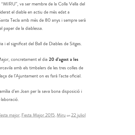
RU”, va ser membre de la Colla Vella del
derat el diable en actiu de més edat a
i Santa Tecla amb més de 80 anys i sempre serà
el paper de la diablessa.
 el significat del Ball de Diables de Sitges.
20 d’agost a les
 Major, concretament el dia
ercavila amb els timbalers de les tres colles de
aça de l’Ajuntament on es farà l’acte oficial.
mília d’en Joan per la seva bona disposició i
·laboració.
festa major
Festa Major 2015
Miru
22 juliol
,
,
on