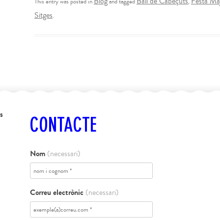
Blog
Ball de Cabeçuts
Festa Ma
This entry was posted in
and tagged
,
Sitges
.
s
CONTACTE
Nom
(necessari)
Correu electrònic
(necessari)