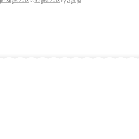
jor Sitges 2013
6 agost 2013
by
Agrupa
on