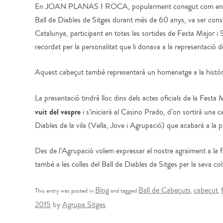
En JOAN PLANAS I ROCA, popularment conegut com en “MI
Ball de Diables de Sitges durant més de 60 anys, va ser consi
Catalunya, participant en totes les sortides de Festa Major 
recordat per la personalitat que li donava a la representació d
Aquest cabeçut també representarà un homenatge a la història i
La presentació tindrà lloc dins dels actes oficials de la Festa
vuit del vespre
i s’iniciarà al Casino Prado, d’on sortirà una c
Diables de la vila (Vella, Jove i Agrupació) que acabarà a la pl
Des de l’Agrupació volem expressar el nostre agraïment a la fa
també a les colles del Ball de Diables de Sitges per la seva col
Blog
Ball de Cabeçuts
cabeçut
This entry was posted in
and tagged
,
,
2015
by
Agrupa Sitges
.