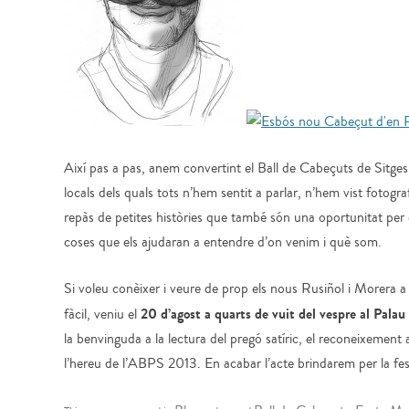
Així pas a pas, anem convertint el Ball de Cabeçuts de Sitges
locals dels quals tots n’hem sentit a parlar, n’hem vist foto
repàs de petites històries que també són una oportunitat per e
coses que els ajudaran a entendre d’on venim i què som.
Si voleu conèixer i veure de prop els nous Rusiñol i Morera a 
20 d’agost a quarts de vuit del vespre al Pala
fàcil, veniu el
la benvinguda a la lectura del pregó satíric, el reconeixement al
l’hereu de l’ABPS 2013. En acabar l’acte brindarem per la fes