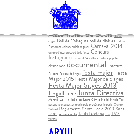
ETIQUETES
Assemblea
activitats
AgrupaSitges
2014
Assemblea 2015
Assemblea de Socis
ateneu
Ball de Cabeçuts
ball de diables
sitges
Ball de
Carnaval 2014
Pastorets
calendari dels pagesos
Concurs
centre d'interpretació de la festa
Instagram
Corpus 2014
cultura
cultura popular
documental
demanda
Estatuts
festa major
Festa
Falcons
Falcons de Sitges
Major 2015
Festa Major de Sitges
Festa Major Sitges 2013
Junta Directiva
Fogall
Futur
La
La Tarlatana
Marató
Laura Gómez
Nadal
Nit de Foc
pasqua
pressupostos municipals
procés participatiu
Quinto
Reglaments
Santa Tecla 2013
Sant
Solidari
Jordi
Taula Rodona
TV3
setmana santa
Torí
versos