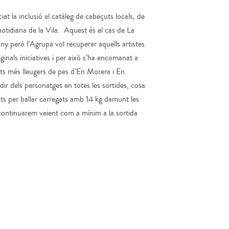
at la inclusió al catàleg de cabeçuts locals, de
uotidiana de la Vila. Aquest és el cas de La
y però l’Agrupa vol recuperar aquells artistes
iginals iniciatives i per això s’ha encomanat a
çuts més lleugers de pes d’En Morera i En
ir dels personatges en totes les sortides, cosa
ats per ballar carregats amb 14 kg damunt les
ls continuarem veient com a mínim a la sortida