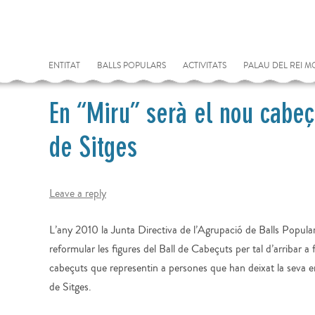
TAG ARCHIVES:
BALL DE CABEÇUTS
ENTITAT
BALLS POPULARS
ACTIVITATS
PALAU DEL REI 
En “Miru” serà el nou cabeç
de Sitges
Leave a reply
L’any 2010 la Junta Directiva de l’Agrupació de Balls Popula
reformular les figures del Ball de Cabeçuts per tal d’arribar 
cabeçuts que representin a persones que han deixat la seva emp
de Sitges.