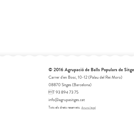
© 2016 Agrupació de Balls Populars de Sitge
Carrer d'en Bosc, 10-12 (Palau del Rei Moro)
08870 Sitges (Barcelona)
T 93 894 73 75
info@agrupasitges.cat
Tots els drets reservats.
Anunci legal