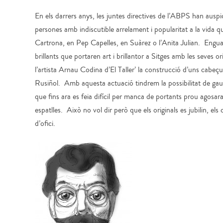
En els darrers anys, les juntes directives de l’ABPS han auspici
persones amb indiscutible arrelament i popularitat a la vida q
Cartrona, en Pep Capelles, en Suàrez o l’Anita Julian. Enguan
brillants que portaren art i brillantor a Sitges amb les seves or
l’artista Arnau Codina d’El Taller’ la construcció d’uns cabe
Rusiñol. Amb aquesta actuació tindrem la possibilitat de gaud
que fins ara es feia difícil per manca de portants prou agosar
espatlles. Això no vol dir però que els originals es jubilin, e
d’ofici.